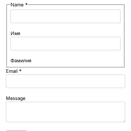
Name
*
Имя
Фамилия
N
Email
*
a
m
e
Message
E
m
a
i
l